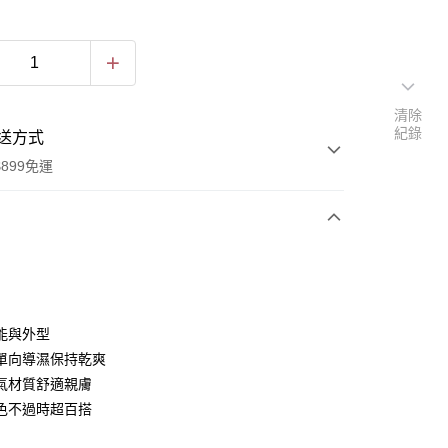
清除
紀錄
送方式
899免運
次付款
付款
能與外型
單向導濕保持乾爽
氣材質舒適親膚
色不過時超百搭