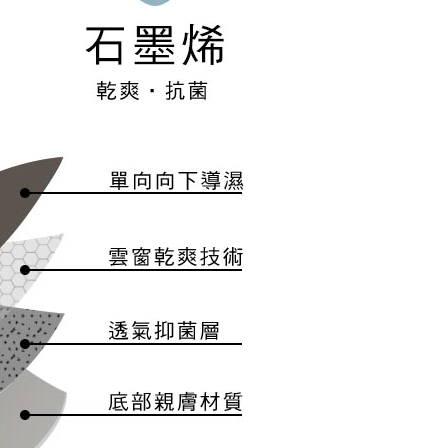
恩沛科技股份有限公司提供之「AFTEE先享後付」服務完成之
依本服務之必要範圍內提供個人資料，並將交易相關給付款項請
0，滿NT$899(含以上)免運費
讓予恩沛科技股份有限公司。
個人資料處理事宜，請瀏覽以下網址：
ee.tw/terms/#terms3
年的使用者請事先徵得法定代理人或監護人之同意方可使用
E先享後付」，若未經同意申辦者引起之損失，本公司不負相關責
AFTEE先享後付」時，將依據個別帳號之用戶狀況，依本公司
核予不同之上限額度；若仍有額度不足之情形，本公司將視審查
用戶進行身份認證。
一人註冊多個帳號或使用他人資訊註冊。若發現惡意使用之情
科技股份有限公司將有權停止該用戶之使用額度並採取法律行