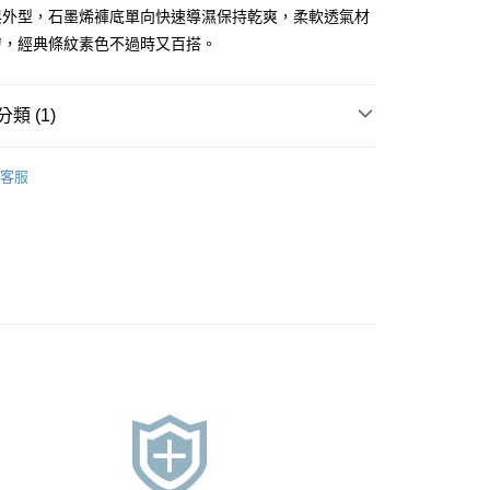
與外型，石墨烯褲底單向快速導濕保持乾爽，柔軟透氣材
享後付
膚，經典條紋素色不過時又百搭。
FTEE先享後付」】
先享後付是「在收到商品之後才付款」的支付方式。 讓您購物簡單
類 (1)
心！
：不需註冊會員、不需綁卡、不需儲值。
選．內褲組299起
：只要手機號碼，簡訊認證，即可結帳。
客服
：先確認商品／服務後，再付款。
取貨
EE先享後付」結帳流程】
0，滿NT$899(含以上)免運費
方式選擇「AFTEE先享後付」後，將跳轉至「AFTEE先享後
頁面，進行簡訊認證並確認金額後，即可完成結帳。
家取貨
成立數日內，您將收到繳費通知簡訊。
費通知簡訊後14天內，點擊此簡訊中的連結，可透過四大超商
0，滿NT$899(含以上)免運費
網路銀行／等多元方式進行付款，方視為交易完成。
：結帳手續完成當下不需立刻繳費，但若您需要取消訂單，請聯
取貨
的店家。未經商家同意取消之訂單仍視為有效，需透過AFTEE
繳納相關費用。
0，滿NT$899(含以上)免運費
否成功請以「AFTEE先享後付 」之結帳頁面顯示為準，若有關於
功／繳費後需取消欲退款等相關疑問，請聯繫「AFTEE先享後
1取貨
援中心」
https://netprotections.freshdesk.com/support/home
0，滿NT$899(含以上)免運費
項】
便