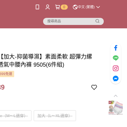
0
中文 (繁體)
【加大-抑菌導濕】素面柔軟 超彈力縲
氣中腰內褲 9505(6件組)
899免運
39
Size（M～L適穿）
加大（L～XL適穿）