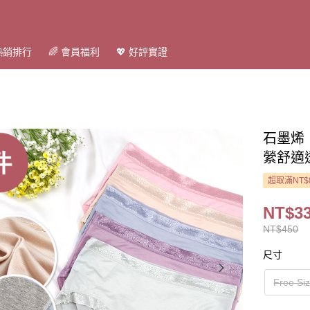
 熱銷排行
🌈 會員福利
💖 好評實證
石墨烯
縈舒適透
超取滿NT$
NT$3
NT$450
尺寸
Free 