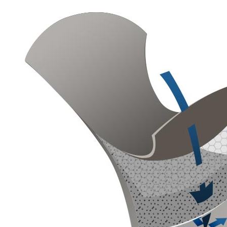
１．透過由
交易，需
每筆NT$8
求債權轉
２．關於
https://aft
３．未成
「AFTE
任。
４．使用「
即時審查
結果請求
５．嚴禁
形，恩沛
動。