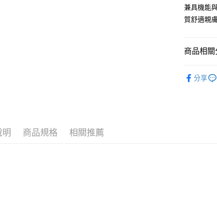
兼具機能
AFTEE先
質舒適親
相關說明
【關於「A
ATM付款
AFTEE
商品相關分
便利好安
１．簡單
🎁 小資精
２．便利
運送方式
分享
３．安心
全家付款
【「AFT
每筆NT$8
１．於結帳
付」結帳
付款後全
２．訂單
３．收到繳
說明
商品規格
相關推薦
每筆NT$8
／ATM／
※ 請注意
7-11付款
絡購買商品
先享後付
每筆NT$8
※ 交易是
是否繳費成
付款後7-1
付客戶支
每筆NT$8
【注意事
黑貓宅急