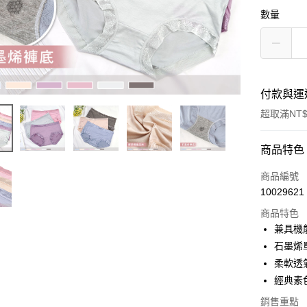
數量
付款與運
超取滿NT$
付款方式
商品特色
信用卡一
商品編號
10029621
超商取貨
商品特色
LINE Pay
兼具機
石墨烯
Apple Pay
柔軟透
街口支付
經典素
悠遊付
銷售重點