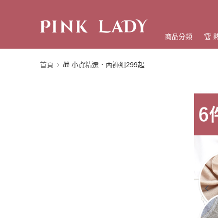
商品分類
🏆
首頁
🎁 小資精選．內褲組299起